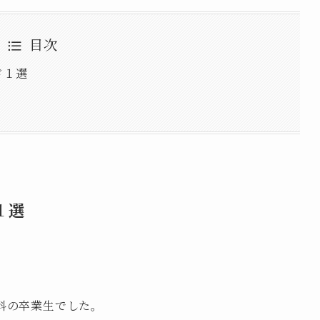
目次
ド１選
１選
科の卒業生でした。