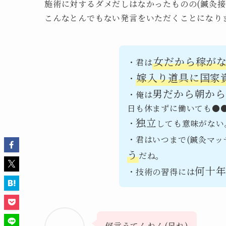
施術に対するダメだしはなかったものの(鍼灸
こんなとんでもない発言をいただくことになり
女だから稼が
・君は
嫁入り道具に国家
・
男だから朝か
・俺は
日も休まずに働いても●
独立
・
しても意味がない
・君はいつまで(鍼灸マッ
う
だね。
何十
・技術の習得には
何言うてんねん(呆れ)