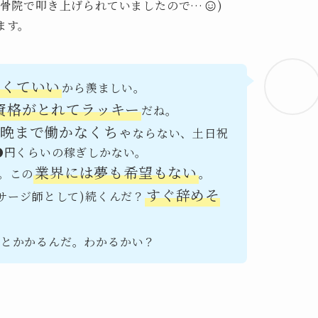
接骨院で叩き上げられていましたので…
)
ます。
なくていい
から羨ましい。
資格がとれてラッキー
だね。
ら晩まで働かなくちゃ
ならない、土日祝
●円くらいの稼ぎしかない。
業界には夢も希望もない
。この
。
すぐ辞めそ
サージ師として)続くんだ？
年
とかかるんだ。わかるかい？