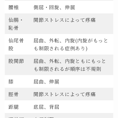
腰椎
側屈・回旋、伸展
仙腸・
関節ストレスによって疼痛
恥骨
仙尾骨
屈曲、外転、内旋(内旋がもっと
股
も制限される症例あり)
股関節
屈曲、外転、内旋ともにもっと
も制限されるが順序は不規則
膝
屈曲、伸展
脛骨
関節ストレスによって疼痛
距腿
底屈、背屈