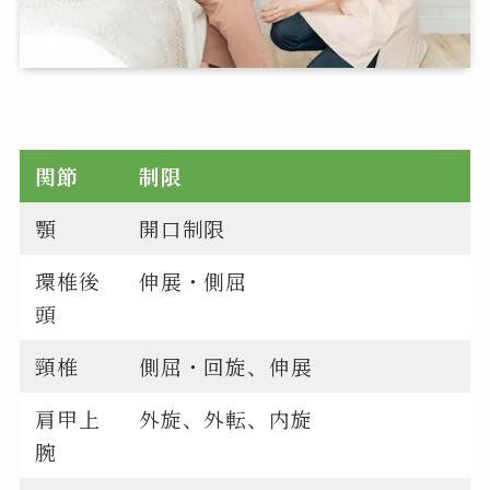
関節
制限
顎
開口制限
環椎後
伸展・側屈
頭
頸椎
側屈・回旋、伸展
肩甲上
外旋、外転、内旋
腕