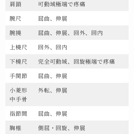
肩鎖
可動域極端で疼痛
腕尺
屈曲、伸展
腕撓
屈曲、伸展、回外、回内
上橈尺
回外、回内
下橈尺
完全可動域、回旋極端で疼痛
手関節
屈曲、伸展
小菱形
外転、伸展
中手骨
指節間
屈曲、伸展
胸椎
側屈・回旋、伸展